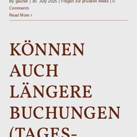
By
gauner
|
30. July 2025
|
Fragen zur privaten Miete
|
0
Comments
Read More
KÖNNEN
AUCH
LÄNGERE
BUCHUNGEN
(TAGES-